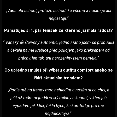
„Vans old school, protože se hodí ke všemu a nosím je asi
nejčasteji.“
Pamatuješ si 1. pár tenisek ze kterého jsi měla radost?
“ Vansky 😀 Červený authentic, jednou ráno jsem se probudila
a čekala na mě krabice před pokojem jako překvapení od
bráchy, jen tak, ani narozeniny jsem neměla.“
Co upřednostnuješ při výběru outfitu comfort anebo se
řídíš aktualním trendem?
„Podle mě na trendy moc nehledím a nosím si co chci, a
jelikož mám nejradši velký mikiny s kapucí, v kterejch
vypadám jak kluk, řekla bych, že komfort je pro me
nejdůležitější.“