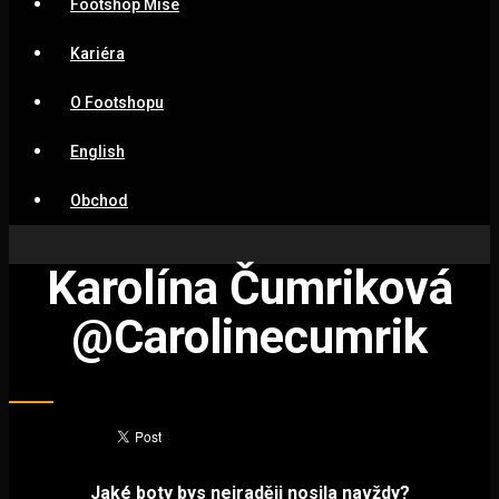
Footshop Mise
Kariéra
O Footshopu
English
Obchod
Karolína Čumriková
@carolinecumrik
Jaké boty bys nejraději nosila navždy?